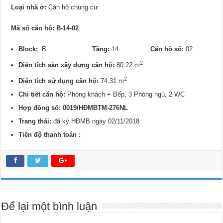
Loại nhà ở:
Căn hộ chung cư
Mã số căn hộ: B-14-02
Block:
B
Tầng:
14
Căn hộ số:
02
2
Diện tích sàn xây dựng căn hộ:
80.22 m
2
Diện tích sử dụng căn hộ:
74.31 m
Chi tiết căn hộ:
Phòng khách + Bếp, 3 Phòng ngủ, 2 WC
Hợp đồng số: 0019/HĐMBTM-276NL
Trang thái:
đã ký HĐMB ngày 02/11/2018
Tiến độ thanh toán :
Để lại một bình luận