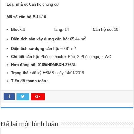
Loại nhà ở:
Căn hộ chung cư
Mã số căn hộ:B-14-10
Block:
B
Tầng:
14
Căn hộ số:
10
2
Diện tích sàn xây dựng căn hộ:
65.44 m
2
Diện tích sử dụng căn hộ:
60.81 m
Chi tiết căn hộ:
Phòng khách + Bếp, 2 Phòng ngủ, 2 WC
Hợp đồng số: 0
165/
HĐMBXH-276NL
Trạng thái:
đã ký HĐMB ngày 14/01/2019
Tiến độ thanh toán :
Để lại một bình luận