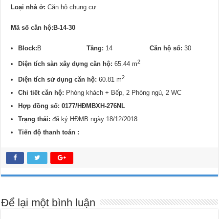
Loại nhà ở:
Căn hộ chung cư
Mã số căn hộ:B-14-30
Block:
B
Tầng:
14
Căn hộ số:
30
2
Diện tích sàn xây dựng căn hộ:
65.44 m
2
Diện tích sử dụng căn hộ:
60.81 m
Chi tiết căn hộ:
Phòng khách + Bếp, 2 Phòng ngủ, 2 WC
Hợp đồng số: 0
177/
HĐMBXH-276NL
Trạng thái:
đã ký HĐMB ngày 18/12/2018
Tiến độ thanh toán :
Để lại một bình luận