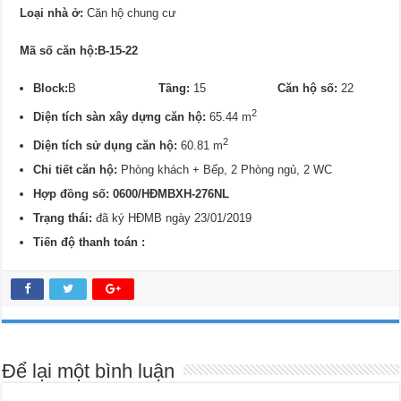
Loại nhà ở:
Căn hộ chung cư
Mã số căn hộ:B-15-22
Block:
B
Tầng:
15
Căn hộ số:
22
2
Diện tích sàn xây dựng căn hộ:
65.44 m
2
Diện tích sử dụng căn hộ:
60.81 m
Chi tiết căn hộ:
Phòng khách + Bếp, 2 Phòng ngủ, 2 WC
Hợp đồng số: 0
600/
HĐMBXH-276NL
Trạng thái:
đã ký HĐMB ngày 23/01/2019
Tiến độ thanh toán :
Để lại một bình luận