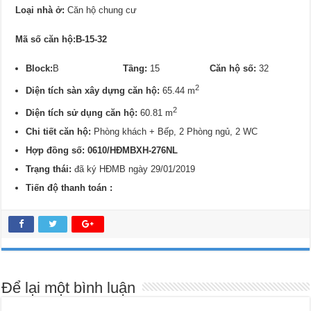
Loại nhà ở:
Căn hộ chung cư
Mã số căn hộ:B-15-32
Block:
B
Tầng:
15
Căn hộ số:
32
2
Diện tích sàn xây dựng căn hộ:
65.44 m
2
Diện tích sử dụng căn hộ:
60.81 m
Chi tiết căn hộ:
Phòng khách + Bếp, 2 Phòng ngủ, 2 WC
Hợp đồng số: 0
610/
HĐMBXH-276NL
Trạng thái:
đã ký HĐMB ngày 29/01/2019
Tiến độ thanh toán :
Để lại một bình luận