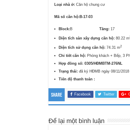
Loại nhà ở:
Căn hộ chung cư
Mã số căn hộ:B-17-03
Block:
B
Tầng:
1
Diện tích sàn xây dựng căn hộ:
80.22 m
2
Diện tích sử dụng căn hộ:
74.31 m
Chi tiết căn hộ:
Phòng khách + Bếp, 3 P
Hợp đồng số: 0305/
HĐMBTM-276NL
Trạng thái:
đã ký HĐMB ngày 08/11/2018
Tiến độ thanh toán :
Facebook
Twitter
Share
Để lại một bình luận