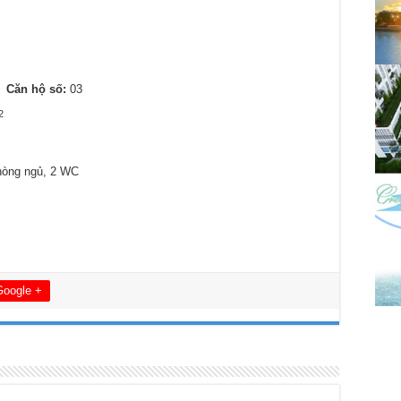
7
Căn hộ số:
03
2
hòng ngủ, 2 WC
Google +