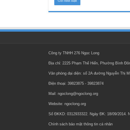
Công ty TNHH 276 Ngọc Long
Địa chỉ: 2225 Phạm Thế Hiển, Phường Bình Đ
Văn phòng đại diện: số 2A đường Nguyễn Thị 
Điện thoại: ‎39823875 - ‎39823874
Mail: ngoclong@ngoclong.org
Website: ngoclong.org
Số ĐKKD: 0312933322. Ngày ĐK: 18/09/2014.
Chính sách bảo mật thông tin cá nhân