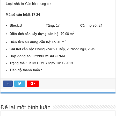
Loại nhà ở:
Căn hộ chung cư
Mã số căn hộ:B-17-24
Block:
B
Tầng:
17
Căn hộ số:
24
2
Diện tích sàn xây dựng căn hộ:
70.00 m
2
Diện tích sử dụng căn hộ:
65.31 m
Chi tiết căn hộ:
Phòng khách + Bếp, 2 Phòng ngủ, 2 WC
Hợp đồng số: 0359/
HĐMBXH-276NL
Trạng thái:
đã ký HĐMB ngày 10/05/2019
Tiến độ thanh toán :
Để lại một bình luận