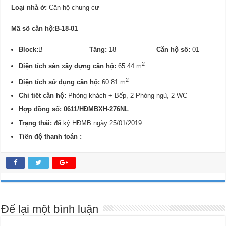
Loại nhà ở:
Căn hộ chung cư
Mã số căn hộ:B-18-01
Block:
B
Tầng:
18
Căn hộ số:
01
2
Diện tích sàn xây dựng căn hộ:
65.44 m
2
Diện tích sử dụng căn hộ:
60.81 m
Chi tiết căn hộ:
Phòng khách + Bếp, 2 Phòng ngủ, 2 WC
Hợp đồng số: 0611/HĐMBXH-276NL
Trạng thái:
đã ký HĐMB ngày 25/01/2019
Tiến độ thanh toán :
Để lại một bình luận