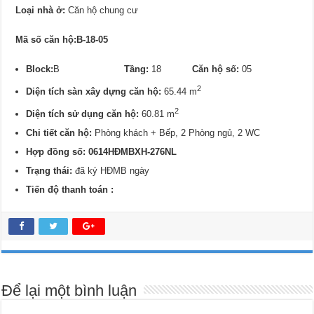
Loại nhà ở:
Căn hộ chung cư
Mã số căn hộ:B-18-05
Block:
B
Tầng:
18
Căn hộ số:
05
2
Diện tích sàn xây dựng căn hộ:
65.44 m
2
Diện tích sử dụng căn hộ:
60.81 m
Chi tiết căn hộ:
Phòng khách + Bếp, 2 Phòng ngủ, 2 WC
Hợp đồng số: 0614HĐMBXH-276NL
Trạng thái:
đã ký HĐMB ngày
Tiến độ thanh toán :
Để lại một bình luận