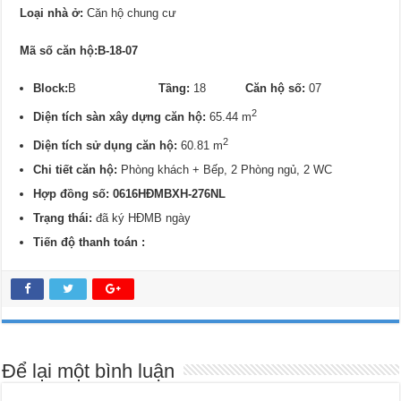
Loại nhà ở:
Căn hộ chung cư
Mã số căn hộ:B-18-07
Block:
B
Tầng:
18
Căn hộ số:
07
2
Diện tích sàn xây dựng căn hộ:
65.44 m
2
Diện tích sử dụng căn hộ:
60.81 m
Chi tiết căn hộ:
Phòng khách + Bếp, 2 Phòng ngủ, 2 WC
Hợp đồng số: 0616HĐMBXH-276NL
Trạng thái:
đã ký HĐMB ngày
Tiến độ thanh toán :
Để lại một bình luận