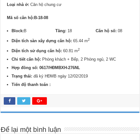
Loại nhà ở:
Căn hộ chung cư
Mã số căn hộ:B-18-08
Block:
B
Tầng:
18
Căn hộ số:
08
2
Diện tích sàn xây dựng căn hộ:
65.44 m
2
Diện tích sử dụng căn hộ:
60.81 m
Chi tiết căn hộ:
Phòng khách + Bếp, 2 Phòng ngủ, 2 WC
Hợp đồng số: 0617/HĐMBXH-276NL
Trạng thái:
đã ký HĐMB ngày 12/02/2019
Tiến độ thanh toán :
Để lại một bình luận