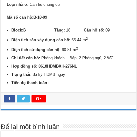
Loại nhà ở:
Căn hộ chung cư
Mã số căn hộ:B-18-09
Block:
B
Tầng:
18
Căn hộ số:
09
2
Diện tích sàn xây dựng căn hộ:
65.44 m
2
Diện tích sử dụng căn hộ:
60.81 m
Chi tiết căn hộ:
Phòng khách + Bếp, 2 Phòng ngủ, 2 WC
Hợp đồng số: 0618HĐMBXH-276NL
Trạng thái:
đã ký HĐMB ngày
Tiến độ thanh toán :
Để lại một bình luận