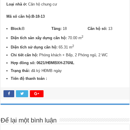
Loại nhà ở:
Căn hộ chung cư
Mã số căn hộ:B-18-13
Block:
B
Tầng:
18
Căn hộ số:
13
2
Diện tích sàn xây dựng căn hộ:
70.00 m
2
Diện tích sử dụng căn hộ:
65.31 m
Chi tiết căn hộ:
Phòng khách + Bếp, 2 Phòng ngủ, 2 WC
Hợp đồng số: 0621/
HĐMBXH-276NL
Trạng thái:
đã ký HĐMB ngày
Tiến độ thanh toán :
Để lại một bình luận