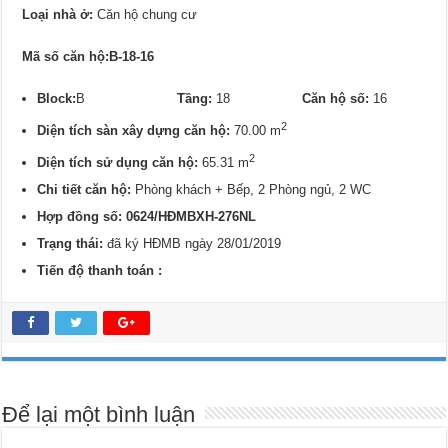
Loại nhà ở:
Căn hộ chung cư
Mã số căn hộ:B-18-16
Block:
B
Tầng:
18
Căn hộ số:
16
2
Diện tích sàn xây dựng căn hộ:
70.00 m
2
Diện tích sử dụng căn hộ:
65.31 m
Chi tiết căn hộ:
Phòng khách + Bếp, 2 Phòng ngủ, 2 WC
Hợp đồng số: 0624/
HĐMBXH-276NL
Trạng thái:
đã ký HĐMB ngày 28/01/2019
Tiến độ thanh toán :
Để lại một bình luận