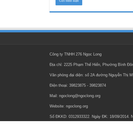
Công ty TNHH 276 Ngọc Long
Địa chỉ: 2225 Phạm Thế Hiển, Phường Bình Đ
Văn phòng đại diện: số 2A đường Nguyễn Thị 
Điện thoại: ‎39823875 - ‎39823874
Mail: ngoclong@ngoclong.org
Website: ngoclong.org
Số ĐKKD: 0312933322. Ngày ĐK: 18/09/2014.
Chính sách bảo mật thông tin cá nhân