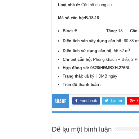
Loại nhà ở:
Căn hộ chung cư
Mã số căn hộ:B-18-18
Block:
B
Tầng:
18
Căn 
Diện tích sàn xây dựng căn hộ:
60.88 m
2
Diện tích sử dụng căn hộ:
56.52 m
Chi tiết căn hộ:
Phòng khách + Bếp, 2 P
Hợp đồng số: 0626/
HĐMBXH-276NL
Trạng thái:
đã ký HĐMB ngày
Tiến độ thanh toán :
Facebook
Twitter
Share
Để lại một bình luận