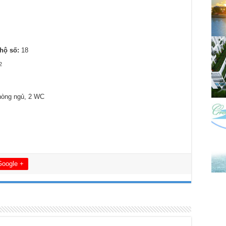
hộ số:
18
2
hòng ngủ, 2 WC
Google +