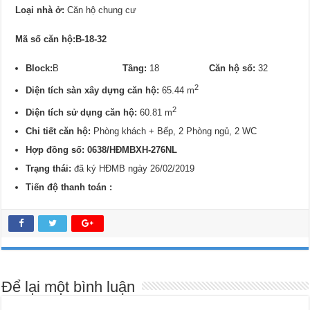
Loại nhà ở:
Căn hộ chung cư
Mã số căn hộ:B-18-32
Block:
B
Tầng:
18
Căn hộ số:
32
2
Diện tích sàn xây dựng căn hộ:
65.44 m
2
Diện tích sử dụng căn hộ:
60.81 m
Chi tiết căn hộ:
Phòng khách + Bếp, 2 Phòng ngủ, 2 WC
Hợp đồng số: 0638/HĐMBXH-276NL
Trạng thái:
đã ký HĐMB ngày 26/02/2019
Tiến độ thanh toán :
Để lại một bình luận