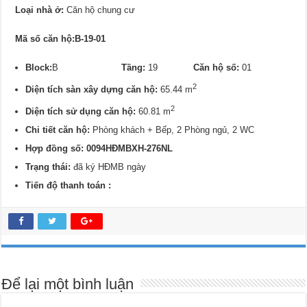
Loại nhà ở:
Căn hộ chung cư
Mã số căn hộ:B-19-01
Block:
B
Tầng:
19
Căn hộ số:
01
2
Diện tích sàn xây dựng căn hộ:
65.44 m
2
Diện tích sử dụng căn hộ:
60.81 m
Chi tiết căn hộ:
Phòng khách + Bếp, 2 Phòng ngủ, 2 WC
Hợp đồng số: 0094HĐMBXH-276NL
Trạng thái:
đã ký HĐMB ngày
Tiến độ thanh toán :
Để lại một bình luận