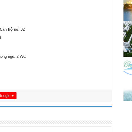
Căn hộ số:
32
2
hòng ngủ, 2 WC
Google +