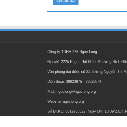
Công ty TNHH 276 Ngọc Long
Địa chỉ: 2225 Phạm Thế Hiển, Phường Bình Đ
Văn phòng đại diện: số 2A đường Nguyễn Thị 
Điện thoại: ‎39823875 - ‎39823874
Mail: ngoclong@ngoclong.org
Website: ngoclong.org
Số ĐKKD: 0312933322. Ngày ĐK: 18/09/2014.
Chính sách bảo mật thông tin cá nhân