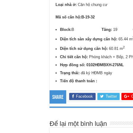
Loại nhà ở:
Căn hộ chung cư
Mã số căn hộ:B-19-32
Block:
B
Tầng:
19
Diện tích sàn xây dựng căn hộ:
65.44 m
2
Diện tích sử dụng căn hộ:
60.81 m
Chi tiết căn hộ:
Phòng khách + Bếp, 2 P
Hợp đồng số: 0102HĐMBXH-276NL
Trạng thái:
đã ký HĐMB ngày
Tiến độ thanh toán :
Facebook
Twitter
Share
Để lại một bình luận