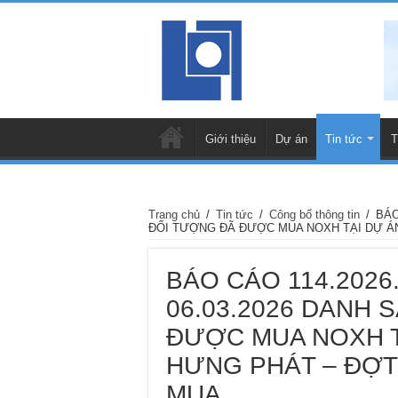
Giới thiệu
Dự án
Tin tức
T
Trang chủ
/
Tin tức
/
Công bố thông tin
/
BÁO
ĐỐI TƯỢNG ĐÃ ĐƯỢC MUA NOXH TẠI DỰ ÁN
BÁO CÁO 114.2026
06.03.2026 DANH 
ĐƯỢC MUA NOXH T
HƯNG PHÁT – ĐỢT 
MUA