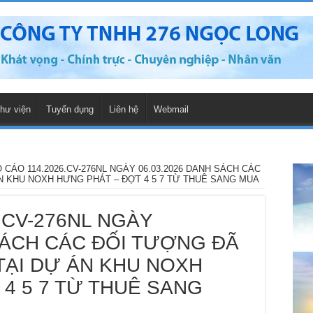
hư viện
Tuyển dụng
Liên hệ
Webmail
 CÁO 114.2026.CV-276NL NGÀY 06.03.2026 DANH SÁCH CÁC
 KHU NOXH HƯNG PHÁT – ĐỢT 4 5 7 TỪ THUÊ SANG MUA
.CV-276NL NGÀY
SÁCH CÁC ĐỐI TƯỢNG ĐÃ
ẠI DỰ ÁN KHU NOXH
4 5 7 TỪ THUÊ SANG