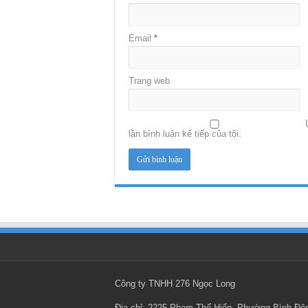
Email
*
Trang web
lần bình luận kế tiếp của tôi.
Công ty TNHH 276 Ngọc Long
Địa chỉ: 2225 Phạm Thế Hiển, Phường Bình Đ