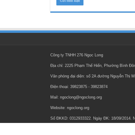
Công ty TNHH 276 Ngọc Long
Địa chỉ: 2225 Phạm Thế Hiển, Phường Bình Đ
Văn phòng đại diện: số 2A đường Nguyễn Thị 
Điện thoại: ‎39823875 - ‎39823874
Mail: ngoclong@ngoclong.org
Website: ngoclong.org
Số ĐKKD: 0312933322. Ngày ĐK: 18/09/2014.
Chính sách bảo mật thông tin cá nhân