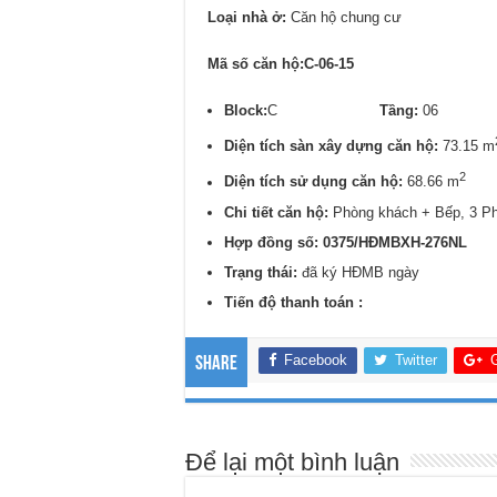
Loại nhà ở:
Căn hộ chung cư
Mã số căn hộ:C-06-15
Block:
C
Tầng:
0
Diện tích sàn xây dựng căn hộ:
73.15 m
2
Diện tích sử dụng căn hộ:
68.66 m
Chi tiết căn hộ:
Phòng khách + Bếp, 3 P
Hợp đồng số: 0375/
HĐMBXH-276NL
Trạng thái:
đã ký HĐMB ngày
Tiến độ thanh toán :
Facebook
Twitter
Share
Để lại một bình luận