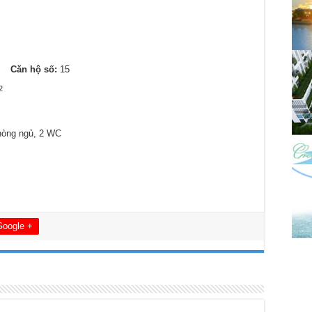
6
Căn hộ số:
15
2
hòng ngủ, 2 WC
Google +