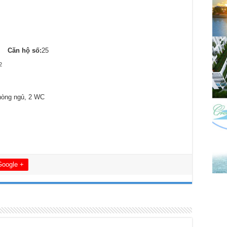
Căn hộ số:
25
2
hòng ngủ, 2 WC
Google +