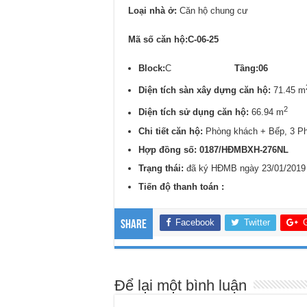
Loại nhà ở:
Căn hộ chung cư
Mã số căn hộ:C-06-25
Block:
C
Tầng:06
Diện tích sàn xây dựng căn hộ:
71.45 m
2
Diện tích sử dụng căn hộ:
66.94 m
Chi tiết căn hộ:
Phòng khách + Bếp, 3 P
Hợp đồng số: 0187/
HĐMBXH-276NL
Trạng thái:
đã ký HĐMB ngày 23/01/2019
Tiến độ thanh toán :
Facebook
Twitter
Share
Để lại một bình luận