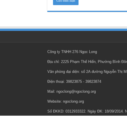
Công ty TNHH 276 Ngọc Long
Địa chỉ: 2225 Phạm Thế Hiển, Phường Bình Đ
Văn phòng đại diện: số 2A đường Nguyễn Thị 
Điện thoại: ‎39823875 - ‎39823874
Mail: ngoclong@ngoclong.org
Website: ngoclong.org
Số ĐKKD: 0312933322. Ngày ĐK: 18/09/2014.
Chính sách bảo mật thông tin cá nhân