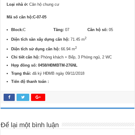
Loại nhà ở:
Căn hộ chung cư
Mã số căn hộ:C-07-05
Block:
C
Tầng:
07
Căn hộ số:
05
2
Diện tích sàn xây dựng căn hộ:
71.45 m
2
Diện tích sử dụng căn hộ:
66.94 m
Chi tiết căn hộ:
Phòng khách + Bếp, 3 Phòng ngủ, 2 WC
Hợp đồng số: 0458/
HĐMBTM-276NL
Trạng thái:
đã ký HĐMB ngày 09/11/2018
Tiến độ thanh toán :
Để lại một bình luận