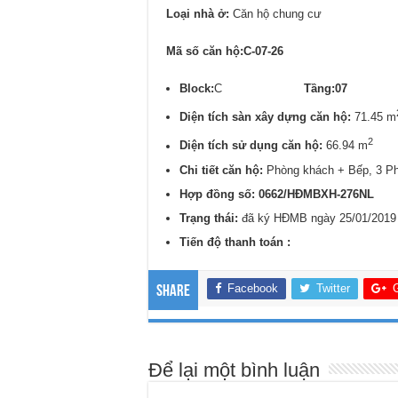
Loại nhà ở:
Căn hộ chung cư
Mã số căn hộ:C-07-26
Block:
C
Tầng:07
Diện tích sàn xây dựng căn hộ:
71.45 m
2
Diện tích sử dụng căn hộ:
66.94 m
Chi tiết căn hộ:
Phòng khách + Bếp, 3 P
Hợp đồng số: 0662/
HĐMBXH-276NL
Trạng thái:
đã ký HĐMB ngày 25/01/2019
Tiến độ thanh toán :
Facebook
Twitter
Share
Để lại một bình luận