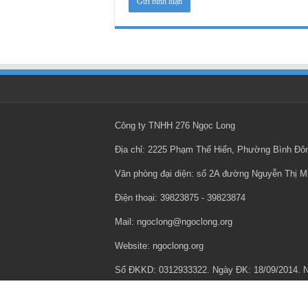
Công ty TNHH 276 Ngọc Long
Địa chỉ: 2225 Phạm Thế Hiển, Phường Bình Đ
Văn phòng đại diện: số 2A đường Nguyễn Thị 
Điện thoại: ‎39823875 - ‎39823874
Mail: ngoclong@ngoclong.org
Website: ngoclong.org
Số ĐKKD: 0312933322. Ngày ĐK: 18/09/2014.
Chính sách bảo mật thông tin cá nhân