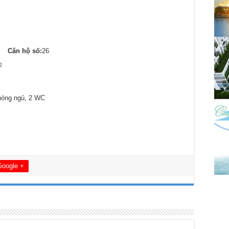
Căn hộ số:
26
2
hòng ngủ, 2 WC
Google +