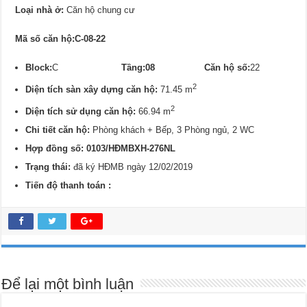
Loại nhà ở:
Căn hộ chung cư
Mã số căn hộ:C-08-22
Block:
C
Tầng:08
Căn hộ số:
22
2
Diện tích sàn xây dựng căn hộ:
71.45 m
2
Diện tích sử dụng căn hộ:
66.94 m
Chi tiết căn hộ:
Phòng khách + Bếp, 3 Phòng ngủ, 2 WC
Hợp đồng số: 0103/
HĐMBXH-276NL
Trạng thái:
đã ký HĐMB ngày 12/02/2019
Tiến độ thanh toán :
Để lại một bình luận