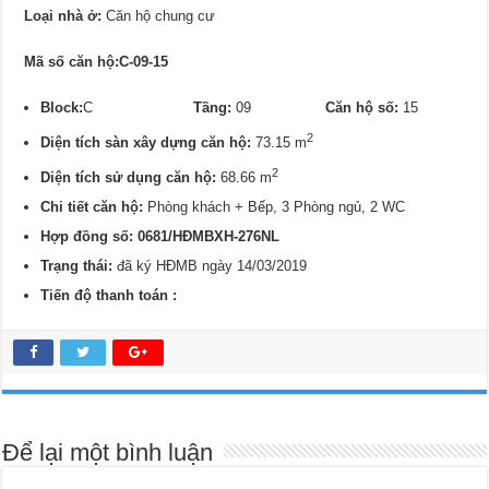
Loại nhà ở:
Căn hộ chung cư
Mã số căn hộ:C-09-15
Block:
C
Tầng:
09
Căn hộ số:
15
2
Diện tích sàn xây dựng căn hộ:
73.15 m
2
Diện tích sử dụng căn hộ:
68.66 m
Chi tiết căn hộ:
Phòng khách + Bếp, 3 Phòng ngủ, 2 WC
Hợp đồng số: 0681/
HĐMBXH-276NL
Trạng thái:
đã ký HĐMB ngày 14/03/2019
Tiến độ thanh toán :
Để lại một bình luận