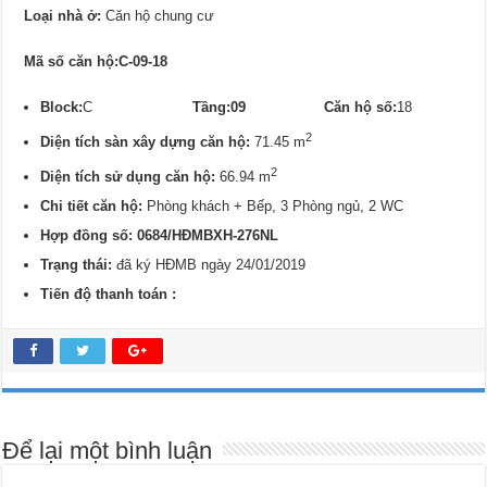
Loại nhà ở:
Căn hộ chung cư
Mã số căn hộ:C-09-18
Block:
C
Tầng:09
Căn hộ số:
18
2
Diện tích sàn xây dựng căn hộ:
71.45 m
2
Diện tích sử dụng căn hộ:
66.94 m
Chi tiết căn hộ:
Phòng khách + Bếp, 3 Phòng ngủ, 2 WC
Hợp đồng số: 0684/
HĐMBXH-276NL
Trạng thái:
đã ký HĐMB ngày 24/01/2019
Tiến độ thanh toán :
Để lại một bình luận