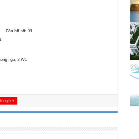
1
Căn hộ số:
09
2
hòng ngủ, 2 WC
Google +