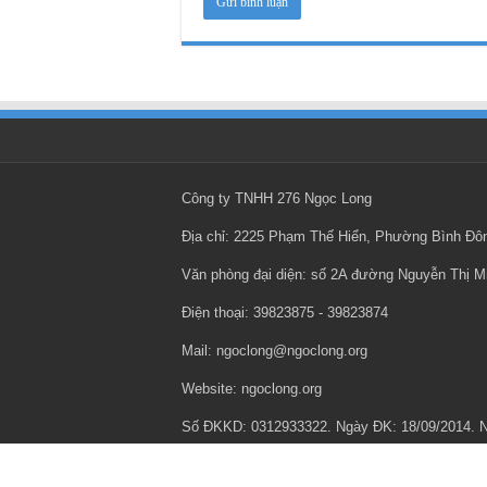
Công ty TNHH 276 Ngọc Long
Địa chỉ: 2225 Phạm Thế Hiển, Phường Bình Đ
Văn phòng đại diện: số 2A đường Nguyễn Thị 
Điện thoại: ‎39823875 - ‎39823874
Mail: ngoclong@ngoclong.org
Website: ngoclong.org
Số ĐKKD: 0312933322. Ngày ĐK: 18/09/2014.
Chính sách bảo mật thông tin cá nhân