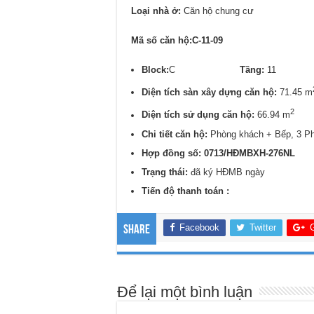
Loại nhà ở:
Căn hộ chung cư
Mã số căn hộ:C-11-09
Block:
C
Tầng:
1
Diện tích sàn xây dựng căn hộ:
71.45 m
2
Diện tích sử dụng căn hộ:
66.94 m
Chi tiết căn hộ:
Phòng khách + Bếp, 3 P
Hợp đồng số: 0713/
HĐMBXH-276NL
Trạng thái:
đã ký HĐMB ngày
Tiến độ thanh toán :
Facebook
Twitter
Share
Để lại một bình luận