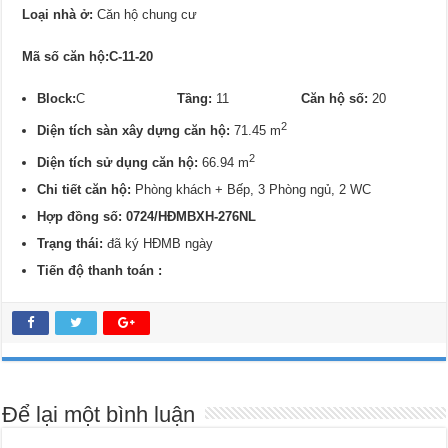
Loại nhà ở:
Căn hộ chung cư
Mã số căn hộ:C-11-20
Block:
C
Tầng:
11
Căn hộ số:
20
2
Diện tích sàn xây dựng căn hộ:
71.45 m
2
Diện tích sử dụng căn hộ:
66.94 m
Chi tiết căn hộ:
Phòng khách + Bếp, 3 Phòng ngủ, 2 WC
Hợp đồng số: 0724/
HĐMBXH-276NL
Trạng thái:
đã ký HĐMB ngày
Tiến độ thanh toán :
Để lại một bình luận