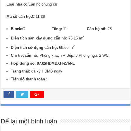
Loại nhà ở:
Căn hộ chung cư
Mã số căn hộ:C-11-28
Block:
C
Tầng:
11
Căn hộ số:
28
2
Diện tích sàn xây dựng căn hộ:
73.15 m
2
Diện tích sử dụng căn hộ:
68.66 m
Chi tiết căn hộ:
Phòng khách + Bếp, 3 Phòng ngủ, 2 WC
Hợp đồng số: 0732/
HĐMBXH-276NL
Trạng thái:
đã ký HĐMB ngày
Tiến độ thanh toán :
Để lại một bình luận