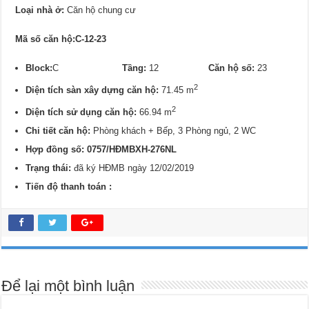
Loại nhà ở:
Căn hộ chung cư
Mã số căn hộ:C-12-23
Block:
C
Tầng:
12
Căn hộ số:
23
2
Diện tích sàn xây dựng căn hộ:
71.45 m
2
Diện tích sử dụng căn hộ:
66.94 m
Chi tiết căn hộ:
Phòng khách + Bếp, 3 Phòng ngủ, 2 WC
Hợp đồng số: 0757/
HĐMBXH-276NL
Trạng thái:
đã ký HĐMB ngày 12/02/2019
Tiến độ thanh toán :
Để lại một bình luận