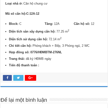
Loại nhà ở:
Căn hộ chung cư
Mã số căn hộ:C-12A-12
Block:
C
Tầng:
12A
Căn hộ số:
12
2
Diện tích sàn xây dựng căn hộ:
77.25 m
2
Diện tích sử dụng căn hộ:
72.14 m
Chi tiết căn hộ:
Phòng khách + Bếp, 3 Phòng ngủ, 2 WC
Hợp đồng số: 0776/HĐMBTM-276NL
Trang thái:
đã ký HĐMB ngày
Tiến độ thanh toán :
Để lại một bình luận