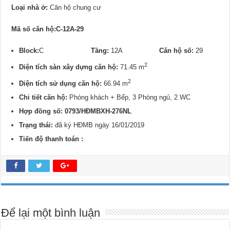
Loại nhà ở:
Căn hộ chung cư
Mã số căn hộ:C-12A-29
Block:
C
Tầng:
12A
Căn hộ số:
29
2
Diện tích sàn xây dựng căn hộ:
71.45 m
2
Diện tích sử dụng căn hộ:
66.94 m
Chi tiết căn hộ:
Phòng khách + Bếp, 3 Phòng ngủ, 2 WC
Hợp đồng số: 0793/
HĐMBXH-276NL
Trạng thái:
đã ký HĐMB ngày 16/01/2019
Tiến độ thanh toán :
Để lại một bình luận