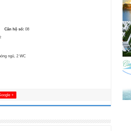
4
Căn hộ số:
08
2
hòng ngủ, 2 WC
Google +