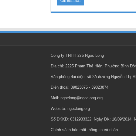
Công ty TNHH 276 Ngọc Long
Địa chỉ: 2225 Phạm Thế Hiển, Phường Bình Đ
Văn phòng đại diện: số 2A đường Nguyễn Thị 
Điện thoại: ‎39823875 - ‎39823874
Mail: ngoclong@ngoclong.org
Website: ngoclong.org
Số ĐKKD: 0312933322. Ngày ĐK: 18/09/2014.
Chính sách bảo mật thông tin cá nhân