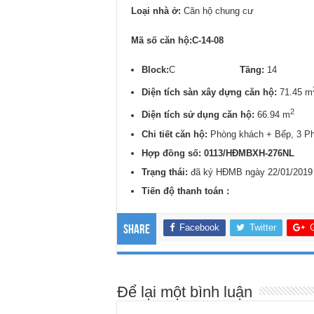
Loại nhà ở:
Căn hộ chung cư
Mã số căn hộ:C-14-08
Block:
C
Tầng:
1
Diện tích sàn xây dựng căn hộ:
71.45 m
2
Diện tích sử dụng căn hộ:
66.94 m
Chi tiết căn hộ:
Phòng khách + Bếp, 3 P
Hợp đồng số: 0113/
HĐMBXH-276NL
Trạng thái:
đã ký HĐMB ngày 22/01/2019
Tiến độ thanh toán :
Facebook
Twitter
Share
Để lại một bình luận