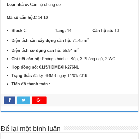
Loại nhà ở:
Căn hộ chung cư
Mã số căn hộ:C-14-10
Block:
C
Tầng:
14
Căn hộ số:
10
2
Diện tích sàn xây dựng căn hộ:
71.45 m
2
Diện tích sử dụng căn hộ:
66.94 m
Chi tiết căn hộ:
Phòng khách + Bếp, 3 Phòng ngủ, 2 WC
Hợp đồng số: 0115/
HĐMBXH-276NL
Trạng thái:
đã ký HĐMB ngày 14/01/2019
Tiến độ thanh toán :
Để lại một bình luận