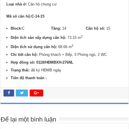
Loại nhà ở:
Căn hộ chung cư
Mã số căn hộ:C-14-15
Block:
C
Tầng:
14
Căn hộ số:
15
2
Diện tích sàn xây dựng căn hộ:
73.15 m
2
Diện tích sử dụng căn hộ:
68.66 m
Chi tiết căn hộ:
Phòng khách + Bếp, 3 Phòng ngủ, 2 WC
Hợp đồng số: 0118/
HĐMBXH-276NL
Trạng thái:
đã ký HĐMB ngày
Tiến độ thanh toán :
Để lại một bình luận