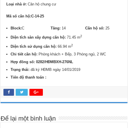
Loại nhà ở:
Căn hộ chung cư
Mã số căn hộ:C-14-25
Block:
C
Tầng:
14
Căn hộ số:
25
2
Diện tích sàn xây dựng căn hộ:
71.45 m
2
Diện tích sử dụng căn hộ:
66.94 m
Chi tiết căn hộ:
Phòng khách + Bếp, 3 Phòng ngủ, 2 WC
Hợp đồng số: 0282/
HĐMBXH-276NL
Trạng thái:
đã ký HĐMB ngày 14/01/2019
Tiến độ thanh toán :
Để lại một bình luận