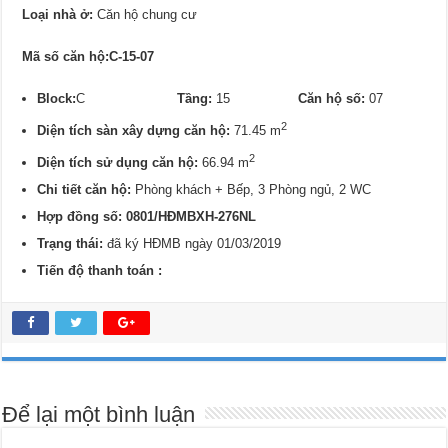
Loại nhà ở:
Căn hộ chung cư
Mã số căn hộ:C-15-07
Block:
C
Tầng:
15
Căn hộ số:
07
2
Diện tích sàn xây dựng căn hộ:
71.45 m
2
Diện tích sử dụng căn hộ:
66.94 m
Chi tiết căn hộ:
Phòng khách + Bếp, 3 Phòng ngủ, 2 WC
Hợp đồng số: 0801/
HĐMBXH-276NL
Trạng thái:
đã ký HĐMB ngày 01/03/2019
Tiến độ thanh toán :
Để lại một bình luận