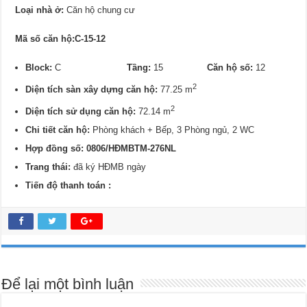
Loại nhà ở:
Căn hộ chung cư
Mã số căn hộ:C-15-12
Block:
C
Tầng:
15
Căn hộ số:
12
2
Diện tích sàn xây dựng căn hộ:
77.25 m
2
Diện tích sử dụng căn hộ:
72.14 m
Chi tiết căn hộ:
Phòng khách + Bếp, 3 Phòng ngủ, 2 WC
Hợp đồng số: 0806/HĐMBTM-276NL
Trang thái:
đã ký HĐMB ngày
Tiến độ thanh toán :
Để lại một bình luận