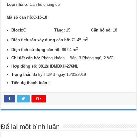
Loại nhà ở:
Căn hộ chung cư
Mã số căn hộ:C-15-18
Block:
C
Tầng:
15
Căn hộ số:
18
2
Diện tích sàn xây dựng căn hộ:
71.45 m
2
Diện tích sử dụng căn hộ:
66.94 m
Chi tiết căn hộ:
Phòng khách + Bếp, 3 Phòng ngủ, 2 WC
Hợp đồng số: 0812/
HĐMBXH-276NL
Trạng thái:
đã ký HĐMB ngày 16/01/2019
Tiến độ thanh toán :
Để lại một bình luận