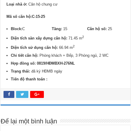
Loại nhà ở:
Căn hộ chung cư
Mã số căn hộ:C-15-25
Block:
C
Tầng:
15
Căn hộ số:
25
2
Diện tích sàn xây dựng căn hộ:
71.45 m
2
Diện tích sử dụng căn hộ:
66.94 m
Chi tiết căn hộ:
Phòng khách + Bếp, 3 Phòng ngủ, 2 WC
Hợp đồng số: 0819/
HĐMBXH-276NL
Trạng thái:
đã ký HĐMB ngày
Tiến độ thanh toán :
Để lại một bình luận