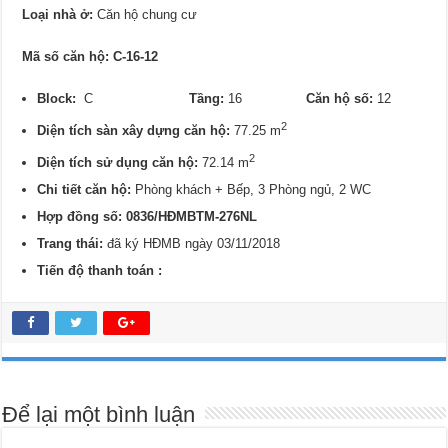
Loại nhà ở:
Căn hộ chung cư
Mã số căn hộ: C-16-12
Block:
C
Tầng:
16
Căn hộ số:
12
2
Diện tích sàn xây dựng căn hộ:
77.25 m
2
Diện tích sử dụng căn hộ:
72.14 m
Chi tiết căn hộ:
Phòng khách + Bếp, 3 Phòng ngủ, 2 WC
Hợp đồng số: 0836/HĐMBTM-276NL
Trang thái:
đã ký HĐMB ngày 03/11/2018
Tiến độ thanh toán :
Để lại một bình luận