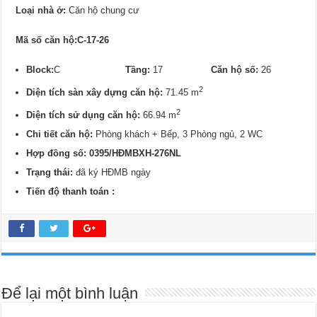
Loại nhà ở:
Căn hộ chung cư
Mã số căn hộ:C-17-26
Block:
C
Tầng:
17
Căn hộ số:
26
2
Diện tích sàn xây dựng căn hộ:
71.45 m
2
Diện tích sử dụng căn hộ:
66.94 m
Chi tiết căn hộ:
Phòng khách + Bếp, 3 Phòng ngủ, 2 WC
Hợp đồng số: 0395/
HĐMBXH-276NL
Trạng thái:
đã ký HĐMB ngày
Tiến độ thanh toán :
Để lại một bình luận