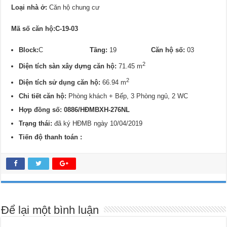
Loại nhà ở:
Căn hộ chung cư
Mã số căn hộ:C-19-03
Block:
C
Tầng:
19
Căn hộ số:
03
2
Diện tích sàn xây dựng căn hộ:
71.45 m
2
Diện tích sử dụng căn hộ:
66.94 m
Chi tiết căn hộ:
Phòng khách + Bếp, 3 Phòng ngủ, 2 WC
Hợp đồng số: 0886/
HĐMBXH-276NL
Trạng thái:
đã ký HĐMB ngày 10/04/2019
Tiến độ thanh toán :
Để lại một bình luận