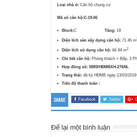
Loại nhà ở:
Căn hộ chung cư
Mã số căn hộ:C-19-06
Block:
C
Tầng:
1
Diện tích sàn xây dựng căn hộ:
71.45 m
2
Diện tích sử dụng căn hộ:
66.94 m
Chi tiết căn hộ:
Phòng khách + Bếp, 3 P
Hợp đồng số: 0889/
HĐMBXH-276NL
Trạng thái:
đã ký HĐMB ngày 13/03/2019
Tiến độ thanh toán :
Facebook
Twitter
Share
Để lại một bình luận