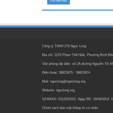
Công ty TNHH 276 Ngọc Long
Địa chỉ: 2225 Phạm Thế Hiển, Phường Bình Đ
Văn phòng đại diện: số 2A đường Nguyễn Thị 
Điện thoại: ‎39823875 - ‎39823874
Mail: ngoclong@ngoclong.org
Website: ngoclong.org
Số ĐKKD: 0312933322. Ngày ĐK: 18/09/2014.
Chính sách bảo mật thông tin cá nhân