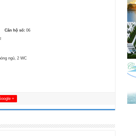
9
Căn hộ số:
06
2
hòng ngủ, 2 WC
Google +