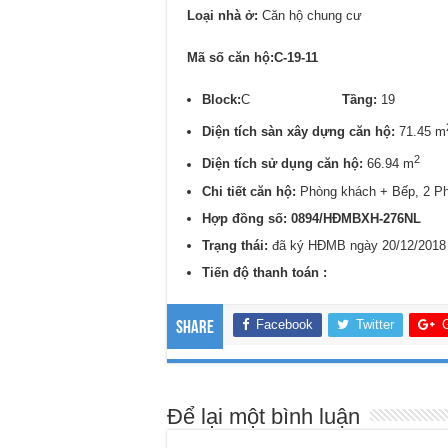
Loại nhà ở:
Căn hộ chung cư
Mã số căn hộ:C-19-11
Block:
C
Tầng:
1
Diện tích sàn xây dựng căn hộ:
71.45 m
2
Diện tích sử dụng căn hộ:
66.94 m
Chi tiết căn hộ:
Phòng khách + Bếp, 2 P
Hợp đồng số: 0894/
HĐMBXH-276NL
Trạng thái:
đã ký HĐMB ngày 20/12/2018
Tiến độ thanh toán :
Facebook
Twitter
Share
Để lại một bình luận