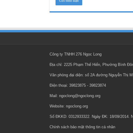
Công ty TNHH 276 Ngọc Long
Địa chỉ: 2225 Phạm Thế Hiển, Phường Bình Đ
Văn phòng đại diện: số 2A đường Nguyễn Thị 
Điện thoại: ‎39823875 - ‎39823874
Mail: ngoclong@ngoclong.org
Website: ngoclong.org
Số ĐKKD: 0312933322. Ngày ĐK: 18/09/2014.
Chính sách bảo mật thông tin cá nhân