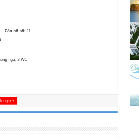
9
Căn hộ số:
11
2
hòng ngủ, 2 WC
Google +