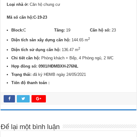
Loại nhà ở:
Căn hộ chung cư
Mã số căn hộ:C-19-23
Block:
C
Tầng:
19
Căn hộ số:
23
2
Diện tích sàn xây dựng căn hộ:
144.65 m
2
Diện tích sử dụng căn hộ:
136.47 m
Chi tiết căn hộ:
Phòng khách + Bếp, 4 Phòng ngủ, 2 WC
Hợp đồng số: 0901/
HĐMBXH-276NL
Trạng thái:
đã ký HĐMB ngày 24/05/2021
Tiến độ thanh toán :
Để lại một bình luận