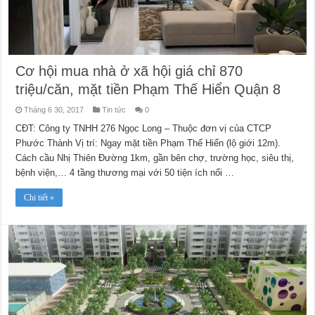
Cơ hội mua nhà ở xã hội giá chỉ 870
triệu/căn, mặt tiền Phạm Thế Hiển Quận 8
Tháng 6 30, 2017
Tin tức
0
CĐT: Công ty TNHH 276 Ngọc Long – Thuộc đơn vị của CTCP
Phước Thành Vị trí: Ngay mặt tiền Phạm Thế Hiển (lộ giới 12m).
Cách cầu Nhị Thiên Đường 1km, gần bên chợ, trường học, siêu thị,
bệnh viện,… 4 tầng thương mại với 50 tiện ích nổi …
Chi tiết »