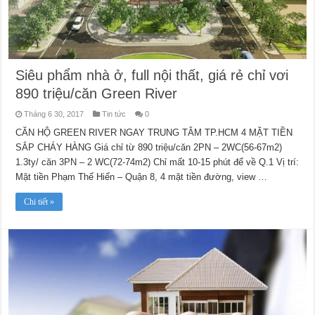
Siêu phẩm nhà ở, full nội thất, giá rẻ chỉ vơi
890 triệu/căn Green River
Tháng 6 30, 2017
Tin tức
0
CĂN HỘ GREEN RIVER NGAY TRUNG TÂM TP.HCM 4 MẶT TIỀN
SẮP CHÁY HÀNG Giá chỉ từ 890 triệu/căn 2PN – 2WC(56-67m2)
1.3ty/ căn 3PN – 2 WC(72-74m2) Chỉ mất 10-15 phút để về Q.1 Vị trí:
Mặt tiền Phạm Thế Hiển – Quận 8, 4 mặt tiền đường, view …
Chi tiết »