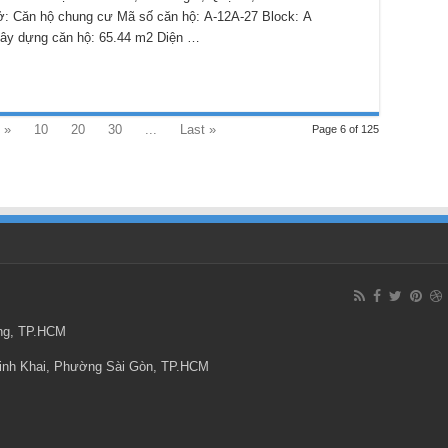
 ở: Căn hộ chung cư Mã số căn hộ: A-12A-27 Block: A
ây dựng căn hộ: 65.44 m2 Diện …
»
10
20
30
...
Last »
Page 6 of 125
ông, TP.HCM
Minh Khai, Phường Sài Gòn, TP.HCM