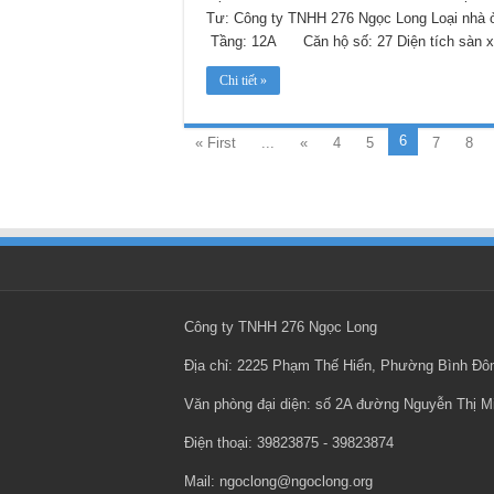
Tư: Công ty TNHH 276 Ngọc Long Loại nhà
Tầng: 12A Căn hộ số: 27 Diện tích sàn x
Chi tiết »
6
« First
...
«
4
5
7
8
Công ty TNHH 276 Ngọc Long
Địa chỉ: 2225 Phạm Thế Hiển, Phường Bình Đ
Văn phòng đại diện: số 2A đường Nguyễn Thị 
Điện thoại: ‎39823875 - ‎39823874
Mail: ngoclong@ngoclong.org